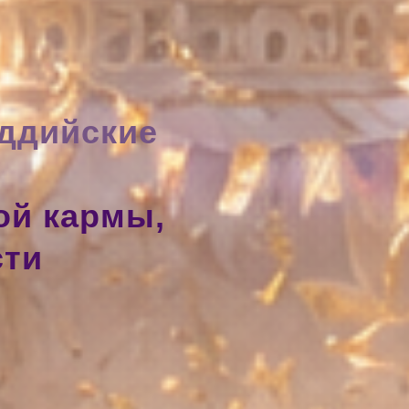
ддийские
ой кармы,
сти