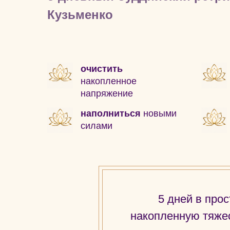
Кузьменко
очистить
накопленное
напряжение
наполниться
новыми
силами
5 дней в про
накопленную тяжес