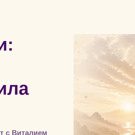
и:
ила
т с Виталием